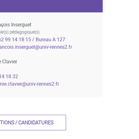
çois Inserguet
e(s) pédagogique(s)
)2 99 14 18 15 / Bureau A 127
rancois.inserguet
@
univ-rennes2.fr
 Clavier
14.18.32
nie.clavier
@
univ-rennes2.fr
PTIONS / CANDIDATURES