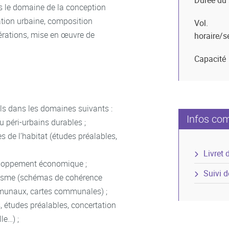
Durée du
s le domaine de la conception
mation urbaine, composition
Vol.
pérations, mise en œuvre de
horaire/
Capacité
ls dans les domaines suivants :
Infos co
u péri-urbains durables ;
s de l’habitat (études préalables,
Livret 
veloppement économique ;
Suivi 
anisme (schémas de cohérence
ommunaux, cartes communales) ;
, études préalables, concertation
le…) ;