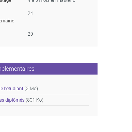
 stage
4 à 6 mois en master 2
24
semaine
20
mplémentaires
de l'étudiant
(3 Mo)
des diplômés
(801 Ko)