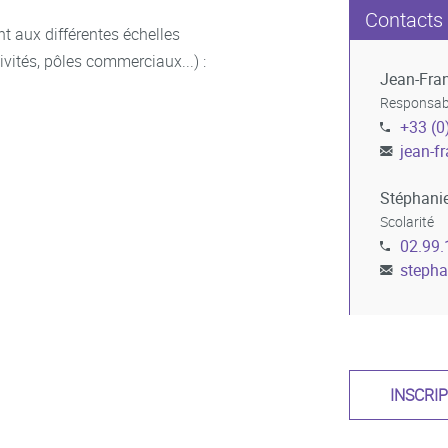
Contacts
t aux différentes échelles
ivités, pôles commerciaux...) :
Jean-Fran
Responsabl
+33 (0
jean-f
Stéphanie
Scolarité
02.99.
stepha
INSCRI