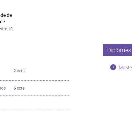
ode de
née
stre 10
Diplômes 
Maste
2 ects
nde
5 ects