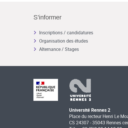
S'informer
Inscriptions / candidatures
Organisation des études
Alternance / Stages
Université Rennes 2
Place du recteur Henri Le Mo
CS 24307 - 35043 Rennes ce