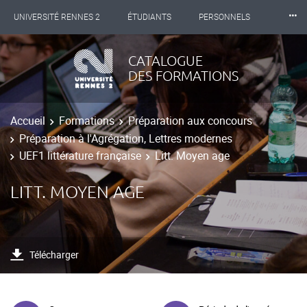
⸱⸱⸱
UNIVERSITÉ RENNES 2
ÉTUDIANTS
PERSONNELS
INTERNATIONAL
PROFESSIONNELS
BIBLIOTHÈQUES
CATALOGUE
DES FORMATIONS
LES NOUVELLES DE RENNES 2
Accueil
Formations
Préparation aux concours
Préparation à l'Agrégation, Lettres modernes
UEF1 littérature française
Litt. Moyen age
LITT. MOYEN AGE
Télécharger