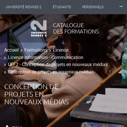
⸱⸱⸱
UNIVERSITÉ RENNES 2
ÉTUDIANTS
PERSONNELS
INTERNATIONAL
PROFESSIONNELS
BIBLIOTHÈQUES
CATALOGUE
DES FORMATIONS
LES NOUVELLES DE RENNES 2
Accueil
Formations
Licence
Licence Information - Communication
UEF2 - Conception de projets en nouveaux médias
Conception de projets en nouveaux médias
CONCEPTION DE
PROJETS EN
NOUVEAUX MÉDIAS