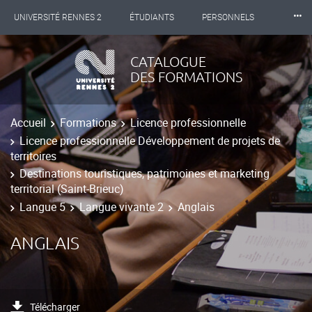
⸱⸱⸱
UNIVERSITÉ RENNES 2
ÉTUDIANTS
PERSONNELS
INTERNATIONAL
PROFESSIONNELS
BIBLIOTHÈQUES
CATALOGUE
DES FORMATIONS
LES NOUVELLES DE RENNES 2
Accueil
Formations
Licence professionnelle
Licence professionnelle Développement de projets de
territoires
Destinations touristiques, patrimoines et marketing
territorial (Saint-Brieuc)
Langue 5
Langue vivante 2
Anglais
ANGLAIS
Télécharger