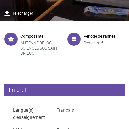
Télécharger
Composante
Période de l'année
ANTENNE DELOC.
Semestre 5
SCIENCES SOC SAINT
BRIEUC
En bref
Langue(s)
Français
d'enseignement