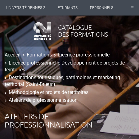
⸱⸱⸱
UNIVERSITÉ RENNES 2
ÉTUDIANTS
PERSONNELS
INTERNATIONAL
PROFESSIONNELS
BIBLIOTHÈQUES
CATALOGUE
DES FORMATIONS
LES NOUVELLES DE RENNES 2
Accueil
Formations
Licence professionnelle
Licence professionnelle Développement de projets de
territoires
Destinations touristiques, patrimoines et marketing
territorial (Saint-Brieuc)
Méthodologie et projets de territoires
Ateliers de professionnalisation
ATELIERS DE
PROFESSIONNALISATION