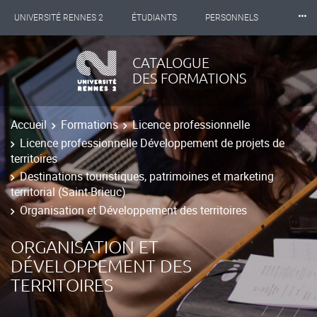
⸱⸱⸱
UNIVERSITÉ RENNES 2
ÉTUDIANTS
PERSONNELS
INTERNATIONAL
PROFESSIONNELS
BIBLIOTHÈQUES
CATALOGUE
DES FORMATIONS
LES NOUVELLES DE RENNES 2
Accueil
Formations
Licence professionnelle
Licence professionnelle Développement de projets de
territoires
Destinations touristiques, patrimoines et marketing
territorial (Saint-Brieuc)
Organisation et Développement des territoires
ORGANISATION ET
DÉVELOPPEMENT DES
TERRITOIRES