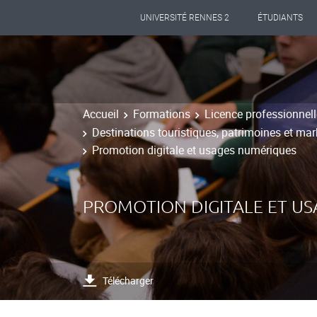
UNIVERSITÉ RENNES 2
ÉTUDIANTS
Accueil
Formations
Licence professionnell
Destinations touristiques, patrimoines et marke
Promotion digitale et usages numériques
PROMOTION DIGITALE ET U
Télécharger