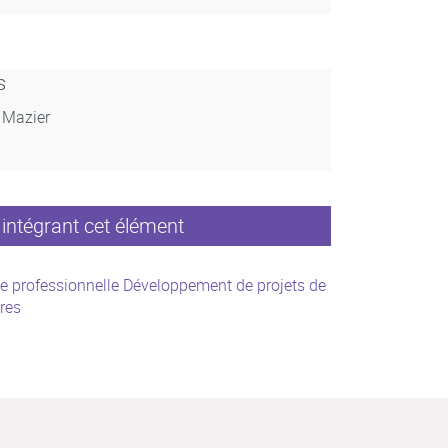
s
, Mazier
intégrant cet élément
e professionnelle Développement de projets de
ires