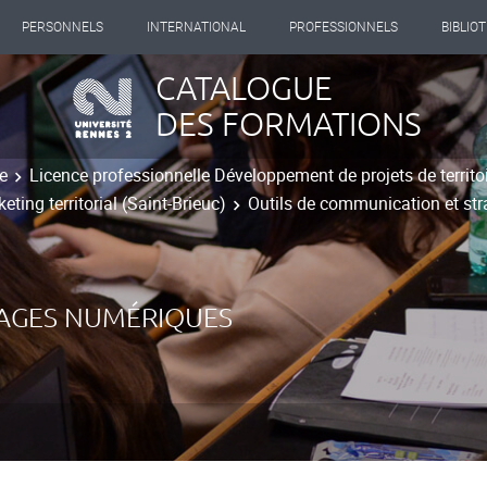
PERSONNELS
INTERNATIONAL
PROFESSIONNELS
BIBLIO
CATALOGUE
DES FORMATIONS
e
Licence professionnelle Développement de projets de territo
ting territorial (Saint-Brieuc)
Outils de communication et stra
SAGES NUMÉRIQUES