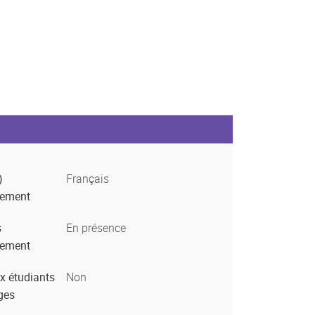
)
Français
nement
s
En présence
nement
x étudiants
Non
ges