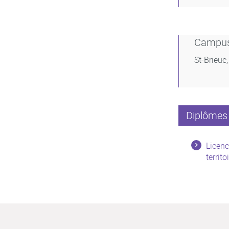
Campu
St-Brieuc
Diplômes 
Licenc
territo