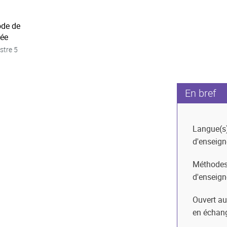
ode de
née
stre 5
En bref
Langue(s
d'enseig
Méthode
d'enseig
Ouvert au
en échan