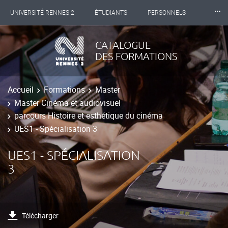
⸱⸱⸱
UNIVERSITÉ RENNES 2
ÉTUDIANTS
PERSONNELS
INTERNATIONAL
PROFESSIONNELS
BIBLIOTHÈQUES
CATALOGUE
DES FORMATIONS
LES NOUVELLES DE RENNES 2
Accueil
Formations
Master
Master Cinéma et audiovisuel
parcours Histoire et esthétique du cinéma
UES1 - Spécialisation 3
UES1 - SPÉCIALISATION
3
Télécharger