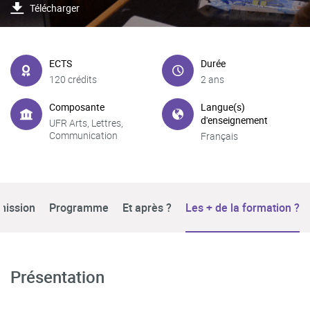
Télécharger
ECTS
Durée
120 crédits
2 ans
Composante
Langue(s)
d'enseignement
UFR Arts, Lettres,
Communication
Français
mission
Programme
Et après ?
Les + de la formation ?
Présentation