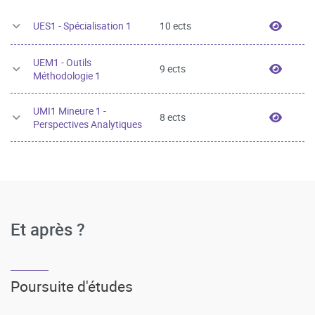
UES1 -
UES1 - Spécialisation 1
10 ects
UEM1 - Outils
UEM1 -
9 ects
Méthodologie 1
UMI1 Mineure 1 -
UMI1 M
8 ects
Perspectives Analytiques
Et après ?
Poursuite d'études