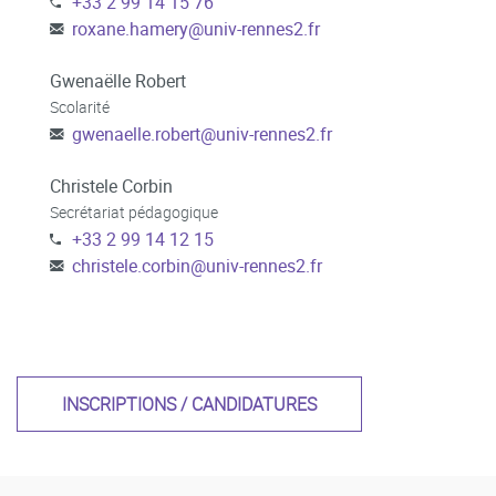
+33 2 99 14 15 76
roxane.hamery
@
univ-rennes2.fr
Gwenaëlle Robert
Scolarité
gwenaelle.robert
@
univ-rennes2.fr
Christele Corbin
Secrétariat pédagogique
+33 2 99 14 12 15
christele.corbin
@
univ-rennes2.fr
INSCRIPTIONS / CANDIDATURES