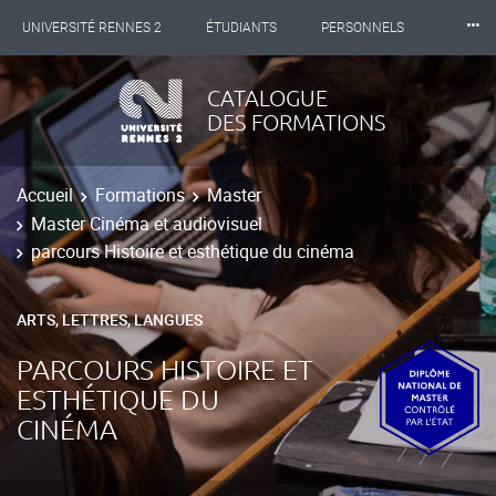
⸱⸱⸱
UNIVERSITÉ RENNES 2
ÉTUDIANTS
PERSONNELS
INTERNATIONAL
PROFESSIONNELS
BIBLIOTHÈQUES
CATALOGUE
DES FORMATIONS
LES NOUVELLES DE RENNES 2
Accueil
Formations
Master
Master Cinéma et audiovisuel
parcours Histoire et esthétique du cinéma
ARTS, LETTRES, LANGUES
PARCOURS HISTOIRE ET
ESTHÉTIQUE DU
CINÉMA