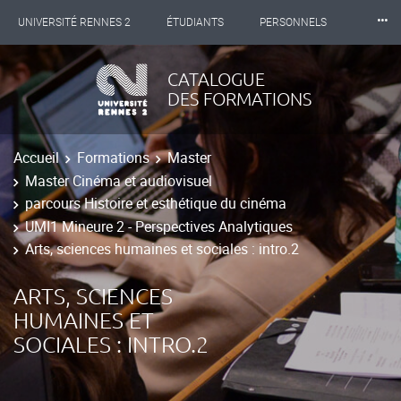
⸱⸱⸱
UNIVERSITÉ RENNES 2
ÉTUDIANTS
PERSONNELS
INTERNATIONAL
PROFESSIONNELS
BIBLIOTHÈQUES
CATALOGUE
DES FORMATIONS
LES NOUVELLES DE RENNES 2
Accueil
Formations
Master
Master Cinéma et audiovisuel
parcours Histoire et esthétique du cinéma
UMI1 Mineure 2 - Perspectives Analytiques
Arts, sciences humaines et sociales : intro.2
ARTS, SCIENCES
HUMAINES ET
SOCIALES : INTRO.2