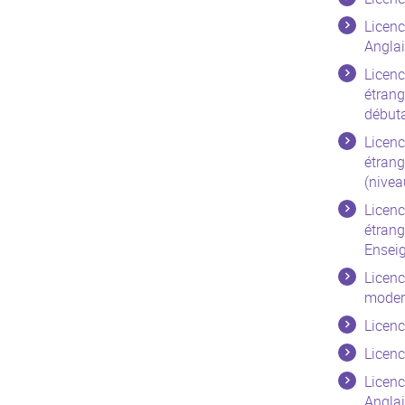
Licenc
Anglai
Licenc
étrang
début
Licenc
étrang
(nivea
Licenc
étrang
Ensei
Licenc
moder
Licenc
Licenc
Licenc
Anglai