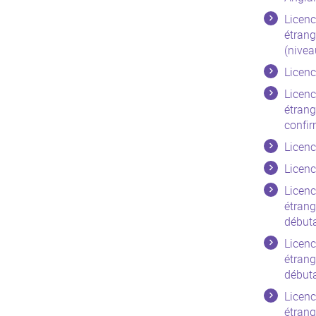
Licenc
étrang
(nivea
Licenc
Licenc
étrang
confir
Licenc
Licenc
Licenc
étrang
début
Licenc
étrang
début
Licenc
étrang