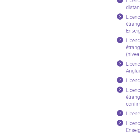
Licen
distan
Licenc
étrang
Ensei
Licenc
étrang
(nivea
Licenc
Anglai
Licenc
Licenc
étrang
confir
Licenc
Licenc
Ensei