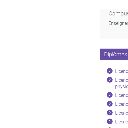
Campu
Enseigne
Diplômes 
Licenc
Licenc
physiq
Licen
Licenc
Licen
Licen