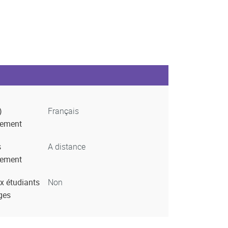
)
Français
nement
s
A distance
nement
x étudiants
Non
ges