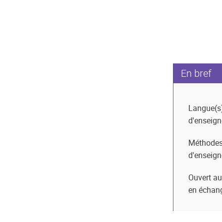
En bref
Langue(s
d'enseig
Méthode
d'enseig
Ouvert au
en échan