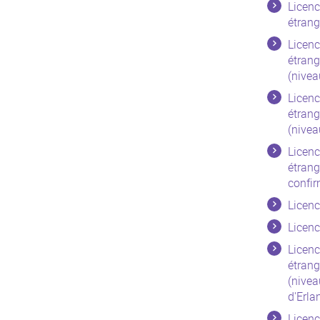
Licenc
étrang
Licenc
étrang
(nivea
Licenc
étrang
(nivea
Licenc
étrang
confir
Licenc
Licen
Licenc
étrang
(nivea
d'Erla
Licenc