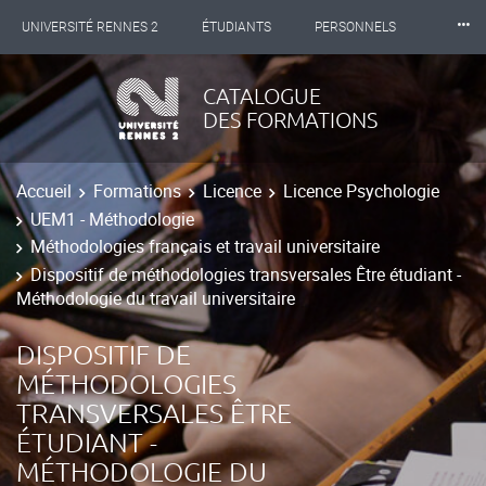
⸱⸱⸱
UNIVERSITÉ RENNES 2
ÉTUDIANTS
PERSONNELS
INTERNATIONAL
PROFESSIONNELS
BIBLIOTHÈQUES
CATALOGUE
DES FORMATIONS
LES NOUVELLES DE RENNES 2
Accueil
Formations
Licence
Licence Psychologie
UEM1 - Méthodologie
Méthodologies français et travail universitaire
Dispositif de méthodologies transversales Être étudiant -
Méthodologie du travail universitaire
DISPOSITIF DE
MÉTHODOLOGIES
TRANSVERSALES ÊTRE
ÉTUDIANT -
MÉTHODOLOGIE DU