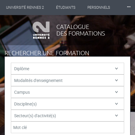
⸱⸱⸱
UNIVERSITÉ RENNES 2
ÉTUDIANTS
PERSONNELS
INTERNATIONAL
PROFESSIONNELS
BIBLIOTHÈQUES
CATALOGUE
DES FORMATIONS
LES NOUVELLES DE RENNES 2
RECHERCHER UNE FORMATION
Diplôme
Modalités d'enseignement
Campus
Discipline(s)
Secteur(s) d'activité(s)