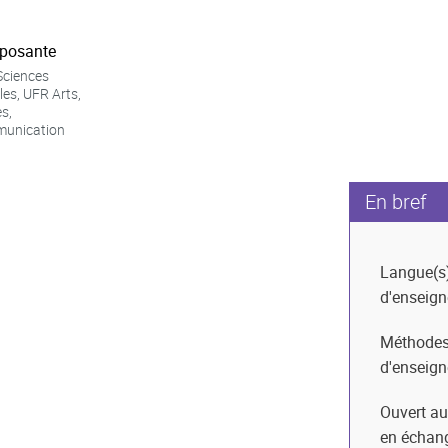
posante
Sciences
les, UFR Arts,
es,
unication
En bref
Langue(s
d'enseig
Méthode
d'enseig
Ouvert au
en échan