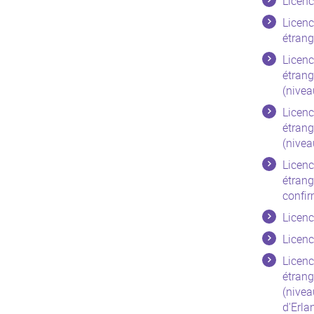
Licen
Licenc
étrang
Licenc
étrang
(nivea
Licenc
étrang
(nivea
Licenc
étrang
confir
Licenc
Licen
Licenc
étrang
(nivea
d'Erla