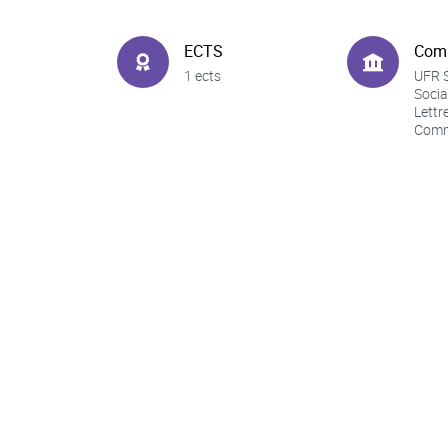
ECTS
Com
1 ects
UFR 
Socia
Lettr
Comm