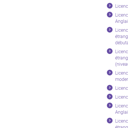
Licenc
Licenc
Anglai
Licenc
étrang
début
Licenc
étrang
(nivea
Licenc
moder
Licenc
Licenc
Licenc
Anglai
Licenc
étrang