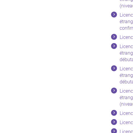
(nivea
Licenc
étrang
confir
Licenc
Licenc
étrang
début
Licenc
étrang
début
Licenc
étrang
(nivea
Licenc
Licenc
Licenc