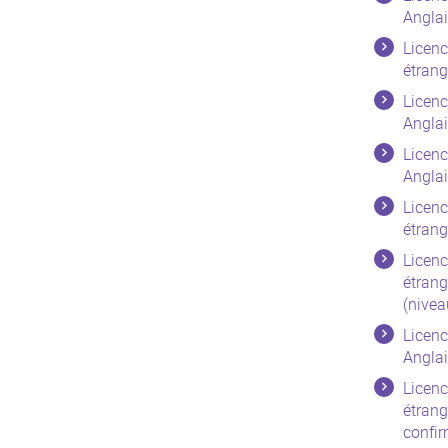
Anglai
Licenc
étrang
Licenc
Anglai
Licenc
Anglai
Licenc
étrang
Licenc
étrang
(nivea
Licenc
Anglai
Licenc
étrang
confir