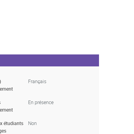
)
Français
nement
s
En présence
nement
x étudiants
Non
ges