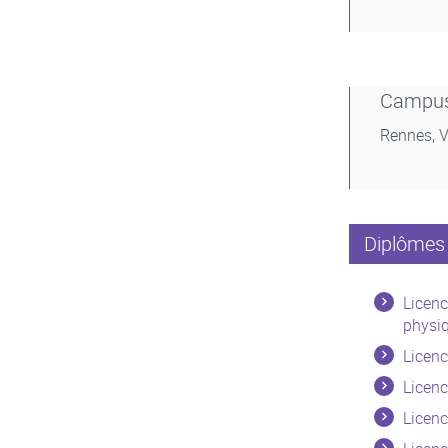
Campu
Rennes, V
Diplômes 
Licenc
physiq
Licen
Licenc
Licen