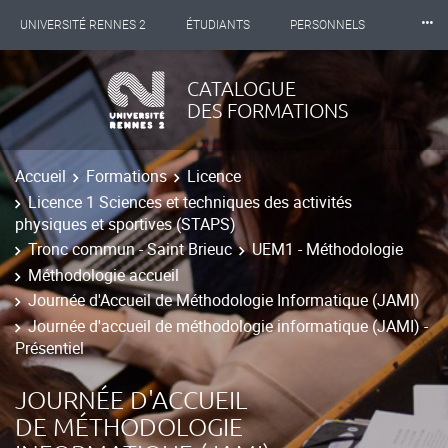
⸱⸱⸱
UNIVERSITÉ RENNES 2
ÉTUDIANTS
PERSONNELS
INTERNATIONAL
PROFESSIONNELS
BIBLIOTHÈQUES
CATALOGUE
DES FORMATIONS
LES NOUVELLES DE RENNES 2
Accueil
Formations
Licence
Licence 1 Sciences et techniques des activités
physiques et sportives (STAPS)
Tronc commun - Saint Brieuc
UEM1 - Méthodologie
Méthodologie accueil
Journée d'Accueil de Méthodologie Informatique (JAMI)
Journée d'accueil de méthodologie informatique (JAMI) -
Présentiel
JOURNÉE D'ACCUEIL
DE MÉTHODOLOGIE