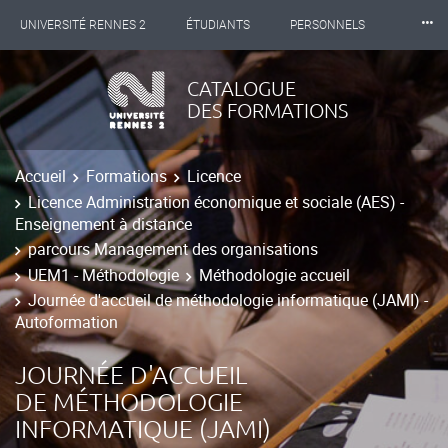
⸱⸱⸱
UNIVERSITÉ RENNES 2
ÉTUDIANTS
PERSONNELS
INTERNATIONAL
PROFESSIONNELS
BIBLIOTHÈQUES
CATALOGUE
DES FORMATIONS
LES NOUVELLES DE RENNES 2
Accueil
Formations
Licence
Licence Administration économique et sociale (AES) -
Enseignement à distance
parcours Management des organisations
UEM1 - Méthodologie
Méthodologie accueil
Journée d'accueil de méthodologie informatique (JAMI) -
Autoformation
JOURNÉE D'ACCUEIL
DE MÉTHODOLOGIE
INFORMATIQUE (JAMI)